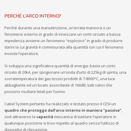
PERCHÉ L’ARCO INTERNO?
Perché durante una manutenzione, un’errata manovra o un
fenomeno esterno in grado di innescare un corto circuito a bassa
impedenza avviene un fenomeno “esplosivo” in grado di produrre
danni la cui gravità è commisurata alla quantità con cui il fenomeno
investe l’operatore.
Si sviluppa una significativa quantità di energia: basta un corto
circuito di 20kA, per sprigionare un’onda d’urto di 225kg di spinta, una
sovratemperatura dei gas tossici prodotti di 7-8000°C, una luce
abbagliante ed un boato assordante di 160dB, tutti valori che
possono risultare letali per l’uomo.
Cabel System pertanto ha realizzato e testato presso il CESI un
quadro che protegge dall’arco interno in maniera “passiva”
,
cioè attraverso la
capacità
meccanica di tutelare l’operatore in
qualunque posizione si trovi rispetto al quadro senza l’utilizzo di
dispositivi di rilevazione.