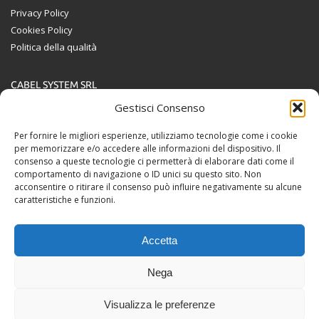
Privacy Policy
Cookies Policy
Politica della qualità
CABEL SYSTEM SRL
Via Guglielmo Marconi, 2
Gestisci Consenso
36050 Bolzano Vicentino (VI)
Per fornire le migliori esperienze, utilizziamo tecnologie come i cookie
per memorizzare e/o accedere alle informazioni del dispositivo. Il
Tel. 0444 / 350209
consenso a queste tecnologie ci permetterà di elaborare dati come il
P.I. 02236080244
comportamento di navigazione o ID unici su questo sito. Non
acconsentire o ritirare il consenso può influire negativamente su alcune
Guarda in Google Maps
caratteristiche e funzioni.
Accetta
GET SOCIAL
Nega
© 2018 All rights reserved. Webdesign by
Visualizza le preferenze
Officina 11
&
Cuzzi.it
.