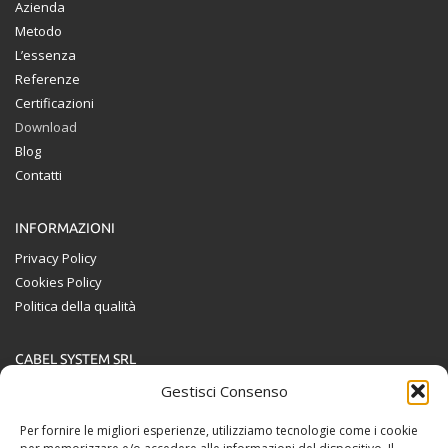
Azienda
Metodo
L’essenza
Referenze
Certificazioni
Download
Blog
Contatti
INFORMAZIONI
Privacy Policy
Cookies Policy
Politica della qualità
CABEL SYSTEM SRL
Via Guglielmo Marconi, 2
Gestisci Consenso
36050 Bolzano Vicentino (VI)
Per fornire le migliori esperienze, utilizziamo tecnologie come i cookie